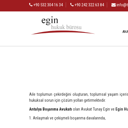
+90 532 304 16 34
+90 242 322 63 84
info@t
AN
Aile toplumun çekirdeğini oluşturan, toplumsal yaşam içeri
hukuksal sorun için çözüm yolları getirmektedir.
Antalya Boşanma Avukatı
olan Avukat Tunay Egin ve
Egin H
1. Anlaşmalı ve çekişmeli boşanma davalarında,