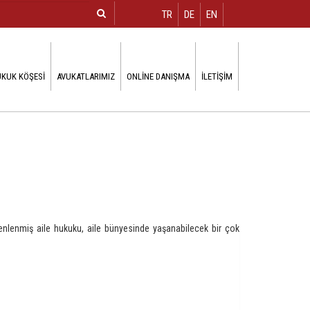
TR
DE
EN
KUK KÖŞESI
AVUKATLARIMIZ
ONLINE DANIŞMA
İLETIŞIM
enlenmiş aile hukuku, aile bünyesinde yaşanabilecek bir çok