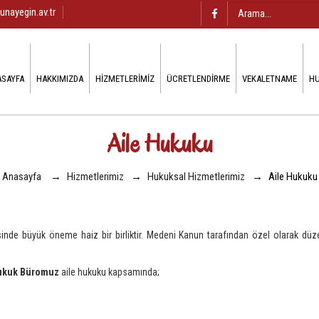
unayegin.av.tr
ASAYFA
HAKKIMIZDA
HIZMETLERIMIZ
ÜCRETLENDIRME
VEKALETNAME
HU
Aile Hukuku
Anasayfa
→
Hizmetlerimiz
→
Hukuksal Hizmetlerimiz
→
Aile Hukuku
sinde büyük öneme haiz bir birliktir. Medeni Kanun tarafından özel olarak düz
ukuk Büromuz
aile hukuku kapsamında;