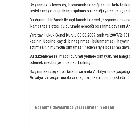
Boşanmak isteyen eş, boşanmak istediği eşi ile birlikte i
tesisi etmiş olduğu ikametgahının bulunduğu yerde de açabili
Bu durumu bir örnek ile açıklamak istersek; boşanma davası aç
ikamet tesis etse, bu durumda açacağı boşanma davasını Anta
Yargıtay Hukuk Genel Kurulu 06.06.2007 tarih ve 2007/2-331 E
kadının üzerine kayıtlı bir taşınmazı bulunmaması, hayatı
ettirmesinin mümkün olmaması” nedenleriyle boşanma davasını
Bu düzenleme ile, maddi durumu yerinde olmayan, her hangi bi
ödemek mecburiyetinden kurtarılmıştır.
Boşanmak isteyen bir tarafın şu anda Antalya ilinde yaşadığı 
Antalya'da boşanma davası
açma imkanı bulunmaktadır.
← Boşanma davalarında yasal sürelerin önemi