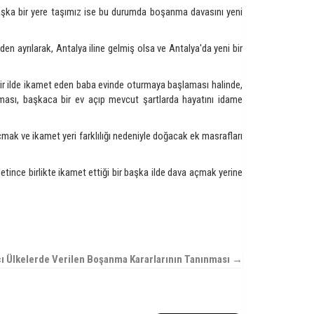
aşka bir yere taşımız ise bu durumda boşanma davasını yeni
en ayrılarak, Antalya iline gelmiş olsa ve Antalya'da yeni bir
 bir ilde ikamet eden baba evinde oturmaya başlaması halinde,
aması, başkaca bir ev açıp mevcut şartlarda hayatını idame
mak ve ikamet yeri farklılığı nedeniyle doğacak ek masrafları
etince birlikte ikamet ettiği bir başka ilde dava açmak yerine
ı Ülkelerde Verilen Boşanma Kararlarının Tanınması →