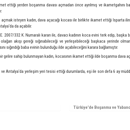
kamet ettiği yerden boşanma davası açmadan önce ayrılmış ve ikametgahını b
r.
mak isteyen kadın, dava açacağı kocası ile birlikte ikamet ettiği Isparta ilind
lya'da da açabilir.
. 2007/332 K. Numaralı kararı ile, davacı kadının koca evini terk edip, başka
n olağan akışı gereği sığınabileceği ve yerleşebileceği başkaca yerinde olm
 sığındığı baba evinin bulunduğu ilde açabileceğini karara bağlamıştır.
r gelire sahip bulunmayan kadın, kocasının ikamet ettiği ilde boşanma dava aç
ve Antalya'da yerleşim yeri tesisi ettiği durumlarda, eşi ile son defa 6 ay müdd
Türkiye'de Boşanma ve Yabanc