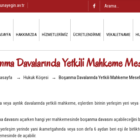
unayegin.av.tr
ASAYFA
HAKKIMIZDA
HIZMETLERIMIZ
ÜCRETLENDIRME
VEKALETNAME
HU
nma Davalarında Yetkili Mahkeme Mes
asayfa
→
Hukuk Köşesi
→
Boşanma Davalarında Yetkili Mahkeme Mesel
ya ayrılık davalarında yetkili mahkeme, eşlerden birinin yerleşim yeri veya d
a davası
nı açarken hangi yer mahkemesinde
boşanma davası
nı açabileceğini 
yerleşim yerinde yani ikametgahında veya son defa 6 aydan beri eşi ile birlik
emesinde de açabilir.