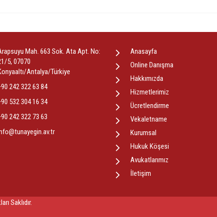
Arapsuyu Mah. 663 Sok. Ata Apt. No:
Anasayfa
21/5, 07070
Online Danışma
Konyaaltı/Antalya/Türkiye
Hakkımızda
+90 242 322 63 84
Hizmetlerimiz
+90 532 304 16 34
Ücretlendirme
+90 242 322 73 63
Vekaletname
info@tunayegin.av.tr
Kurumsal
Hukuk Köşesi
Avukatlarımız
İletişim
rı Saklıdır.