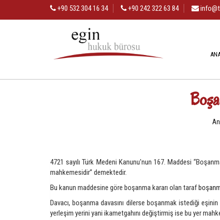
+90 532 304 16 34
+90 242 322 63 84
info@t
AN
Boşa
An
4721 sayılı Türk Medeni Kanunu'nun 167. Maddesi “Boşanma ve
mahkemesidir” demektedir.
Bu kanun maddesine göre boşanma kararı olan taraf
boşanm
Davacı, boşanma davasını dilerse boşanmak istediği eşinin 
yerleşim yerini yani ikametgahını değiştirmiş ise bu yer mahk