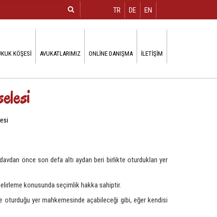
TR
DE
EN
KUK KÖŞESI
AVUKATLARIMIZ
ONLINE DANIŞMA
İLETIŞIM
elesi
esi
avdan önce son defa altı aydan beri birlikte oturdukları yer
belirleme konusunda seçimlik hakka sahiptir.
te oturduğu yer mahkemesinde açabileceği gibi, eğer kendisi