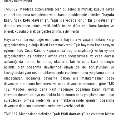
olarak belirtilmiştir.
TMK 162. Maddede düzenlenmiş olan bu sebepler mutlak, kusura dayalı
ve özel boşanma sebepleridir ve bu kanun maddesinde belirtilen
“hayata
kas”
,
“pek kötü davranış”
,
“ağır derecede onur kırıcı davranış”
durumu eşlerden birinin evlilik birliği içinde diğer eşe karşı kasten ve
bilerek kusurlu olarak gerçekleştirilmiş eylemlerdir.
Hayata kast, bir eşin diğer eşin canına, hayatına ve yaşam hakkına karşı
gerçekleştirmiş olduğu fiilleri kastetmektedir. Eşin hayatına kast taşıyan
eylemin Türk Ceza Kanunu kapsamında suç ta sayılacağı ve bu eylemi
gerçekleştiren eş hakkında ayrıca ceza soruşturması ve ceza davası
açılacağı da normal bir sonuç olacaktır. Tabi ki cana kast nedeniyle
açılmış olan boşanma davalarında olayın bir de soruşturulan ve
kovuşturulan yani ceza mahkemesinde incelenen ceza yargılama süreci
olacağından,
boşanma davası
na bakan aile mahkemesinin ceza
davasının sonucunu beklemesi ve ceza davasının sonucuna göre TMK
162. Maddesi gereği cana kast nedeniyle boşanma kararı vermek
istemesi durumu ortaya çıkacaktır ki bu durum ceza yargılamasının uzun
sürebilecek olması nedeniyle aile mahkemesinde görülen
boşanma
davası
nın da uzun sürmesine sebebiyet verebilecektir.
TMK 162. Maddesinde belirtilen
“pek kötü davranış”
ise eşlerden birinin