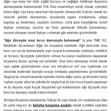
diğer eşe karşı her türlü sağlık bozucu ve sağlığını tehlikeye düşürücü
davranışlarda bulunmasıdır. Pek fena muameleye örnek olarak, eşlerden
birinin diğer eşe karşı cana kast düzeyinde olmasa bile fiziksel olarak acı
verecek şekilde davranması, vücudunda sigara söndürmesi, odaya
kapatıp aç bırakması, saçlarını kesmesi, zorla para karşılığında cinsel
ilişkiye zorlaması, vücutta acı hissi yaratacak fiillerde bulunulması,
normal olmayan cinsel ilişkiye zorlamak gibi eylemler gösterilebilir.
“Ağır düzeyde onur kırıcı davranışta bulunmak”
ta yine TMK 162.
Maddede düzenlenen diğer bir boşanma sebebidir. Ağır derecede onur
kırıcı söz ya da davranışlarla, eşin sosyal konumunda zedeleyici nitelikte
ve tecavüz düzeyinde eylemlerin olması bu kanun maddesine dayanarak
boşanma davası açmak için yeterlidir. Onur kırıcı davranışa örnek olarak
eşin çıplak görüntülerinin onun izni olmaksızın sırf onu toplumda zor
durumda bırakmak kastıyla sosyal medyada yayımlanması gösterilebilir.
Yargıtay bir emsal kararında eşlerden birinin diğer eşten gizlemeden hatta
toplum içinde aleni bir şekilde bir başka kişi ile karı koca hayatı yaşaması
ve bu durumu eşini küçük düşürmek için kullanmasını ağır düzeyde onur
kırıcı bir davranış olarak kabul etmiştir.
Antalya Boşanma davalarında Türkiye'de sayı olarak üst sıralarda yer alan
bir şehir olup biz de
Antalya boşanma avukat
ı
olarak özellikle eşlerden
birinin diğerine karşı pek kötü davranışlarda veya ağır düzeyde onur kırıcı