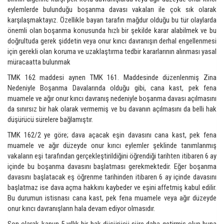
eylemlerde bulunduğu boşanma davası vakaları ile çok sık olarak
karşılaşmaktayız. Özellikle bayan tarafın mağdur olduğu bu tür olaylarda
önemli olan boşanma konusunda hızlı bir şekilde karar alabilmek ve bu
doğrultuda gerek şiddetin veya onur kırıcı davranışın derhal engellenmesi
için gerekli olan koruma ve uzaklaştırma tedbir kararlarının alınması yasal
müracaatta bulunmak
TMK 162 maddesi aynen TMK 161. Maddesinde düzenlenmiş Zina
Nedeniyle Boşanma Davalarında olduğu gibi, cana kast, pek fena
muamele ve ağır onur kırıcı davranış nedeniyle boşanma davası açılmasını
da sınırsız bir hak olarak vermemiş ve bu davanın açılmasını da belli hak
düşürücü sürelere bağlamıştır.
TMK 162/2 ye göre; dava açacak eşin davasını cana kast, pek fena
muamele ve ağır düzeyde onur kırıcı eylemler şeklinde tanımlanmış
vakaların eşi tarafından gerçekleştirildiğini öğrendiği tarihten itibaren 6 ay
içinde bu boşanma davasını başlatması gerekmektedir. Eğer boşanma
davasını başlatacak eş öğrenme tarihinden itibaren 6 ay içinde davasını
başlatmaz ise dava açma hakkını kaybeder ve eşini affetmiş kabul edilir.
Bu durumun istisnası cana kast, pek fena muamele veya ağır düzeyde
onur kırıcı davranışların hala devam ediyor olmasıdır.
Son olarak kanun 5 yıllık bir hak düşürücü süre daha getirmiş olup buna